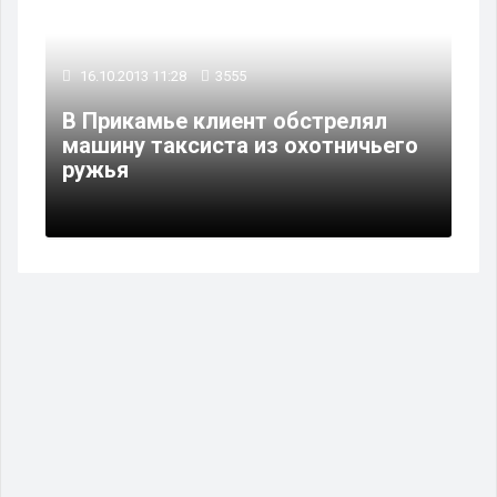
16.10.2013 11:28
3555
В Прикамье клиент обстрелял
машину таксиста из охотничьего
ружья