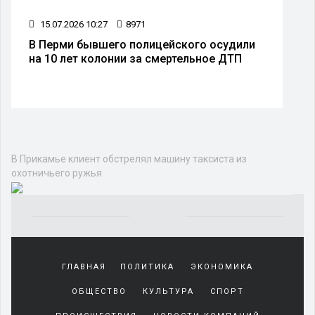
15.07.2026 10:27
8971
В Перми бывшего полицейского осудили
на 10 лет колонии за смертельное ДТП
В Прикамье клиент обстрелял машину таксиста из
охотничьего ружья
Yakından
tanıdığı
ГЛАВНАЯ
ПОЛИТИКА
ЭКОНОМИКА
sürekli
beraber
ОБЩЕСТВО
КУЛЬТУРА
СПОРТ
zaman
geçirerek