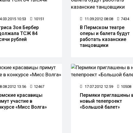
4.03.2015 10:53
10151
11.09.2012 08:08
7434
триса Зоя Бербер
В Пермском театре
должала ТСЖ 84
оперы и балета будут
сячи рублей
работать казанские
танцовщики
8.08.2012 13:56
12467
17.07.2012 12:59
10508
рмские красавицы
Пермяки приглашены 
имут участие в
новый телепроект
нкурсе «Мисс Волга»
«Большой балет»