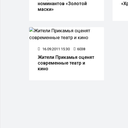
номинантов «Золотой
«Х
маски»
16.09.2011 15:30
6038
Жители Прикамья оценят
современные театр и
кино