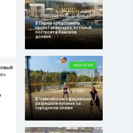
09.07.2026 10:30
5564
В Перми представили
проект аквапарка, который
построят в Камской
долине
ЭКОЛОГИЯ
07.07.2026 09:29
3087
в
В Чайковском официально
разрешили купание на
городском пляже