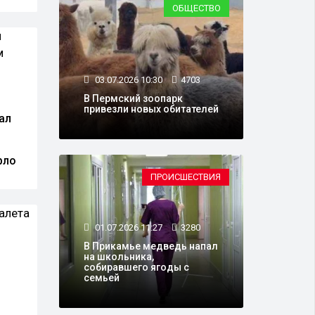
ОБЩЕСТВО
03.07.2026 10:30
4703
В Пермский зоопарк
привезли новых обитателей
ал
рло
ПРОИСШЕСТВИЯ
01.07.2026 11:27
3280
В Прикамье медведь напал
на школьника,
собиравшего ягоды с
семьей