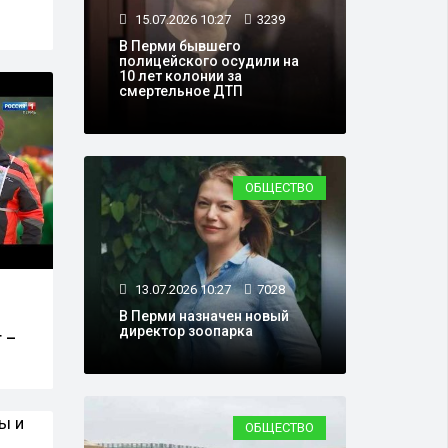
15.07.2026 10:27
3239
В Перми бывшего
полицейского осудили на
10 лет колонии за
смертельное ДТП
ОБЩЕСТВО
13.07.2026 10:27
7028
В Перми назначен новый
директор зоопарка
 –
ОБЩЕСТВО