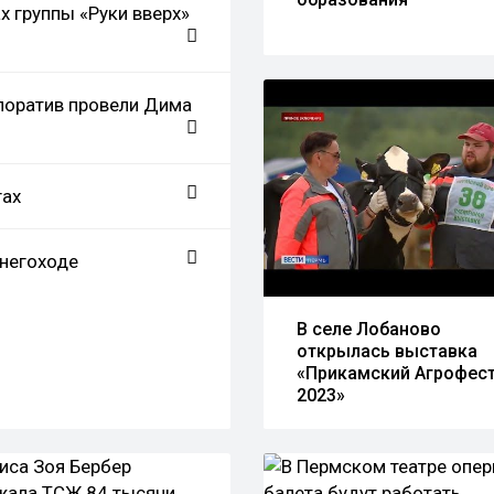
х группы «Руки вверх»
поратив провели Дима
гах
снегоходе
В селе Лобаново
открылась выставка
«Прикамский Агрофест
2023»