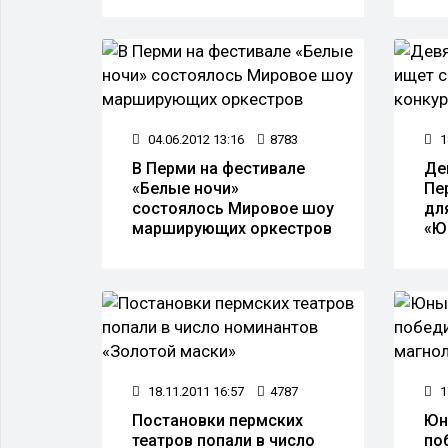
04.06.2012 13:16
8783
1
В Перми на фестивале
Де
«Белые ночи»
Пе
состоялось Мировое шоу
дл
марширующих оркестров
«Ю
18.11.2011 16:57
4787
1
Постановки пермских
Юн
театров попали в число
по