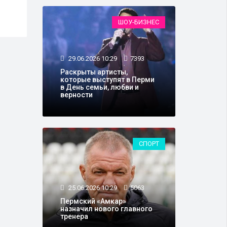
ШОУ-БИЗНЕС
29.06.2026 10:29
7393
Раскрыты артисты,
которые выступят в Перми
в День семьи, любви и
верности
СПОРТ
25.06.2026 10:29
5063
Пермский «Амкар»
назначил нового главного
тренера