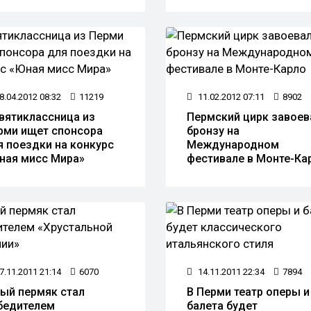
8.04.2012 08:32
11219
11.02.2012 07:11
8902
вятиклассница из
Пермский цирк завоев
рми ищет спонсора
бронзу на
я поездки на конкурс
Международном
ная мисс Мира»
фестивале в Монте-Ка
7.11.2011 21:14
6070
14.11.2011 22:34
7894
ый пермяк стал
В Перми театр оперы и
бедителем
балета будет