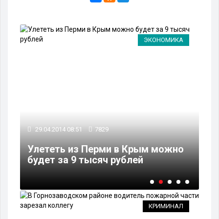
РТ
ЭКОНОМИКА
29
29.04.2014 08:51
7829
В 
а
Улететь из Перми в Крым можно
ин
будет за 9 тысяч рублей
па
КРИМИНАЛ