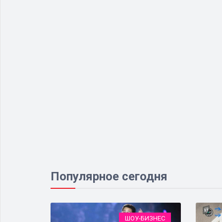
Популярное сегодня
ЕСТВО
ШОУ-БИЗНЕС