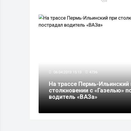
ОБО ВСЕМ
06.04.2013 15:13
4736
На трассе Пермь-Ильинский 
столкновении с «Газелью» п
рудный»
водитель «ВАЗа»