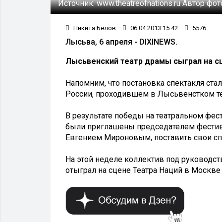
Источник:
www.theatreofnations.ru
Автор фот
Никита Белов
06.04.2013 15:42
5576
Лысьва, 6 апреля - DIXINEWS.
Лысьвенский театр драмы сыграл на с
Напомним, что постановка спектакля ста
России, проходившем в Лысьвенстком теа
В результате победы на театральном фест
были приглашены председателем фестив
Евгением Мироновым, поставить свои сп
На этой неделе коллектив под руководс
отыграл на сцене Театра Наций в Москве