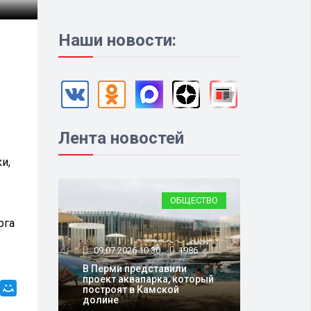
Наши новости:
Лента новостей
и,
ОБЩЕСТВО
рга
09.07.2026 10:30
1986
В Перми представили
проект аквапарка, который
построят в Камской
долине