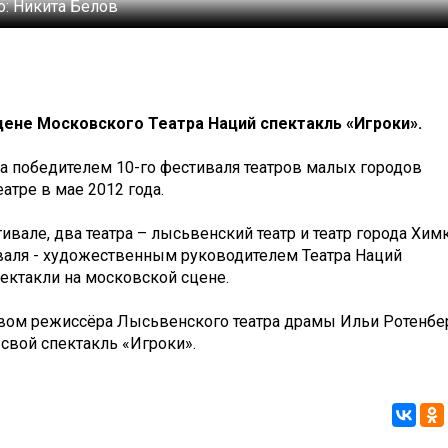
о:
Никита Белов
цене Московского Театра Наций спектакль «Игроки».
ла победителем 10-го фестиваля театров малых городов
тре в мае 2012 года.
ивале, два театра – лысьвенский театр и театр города Химк
аля - художественным руководителем Театра Наций
ектакли на московской сцене.
твом режиссёра Лысьвенского театра драмы Ильи Ротенбе
 свой спектакль «Игроки».