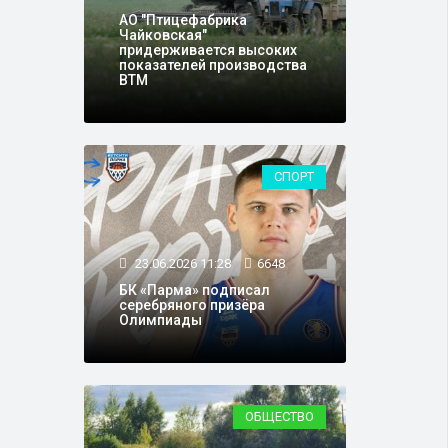
АО "Птицефабрика
Чайковская"
придерживается высоких
показателей производства
ВТМ
СПОРТ
23.06.2026 11:28
6648
БК «Парма» подписал
серебряного призёра
Олимпиады
ОБЩЕСТВО