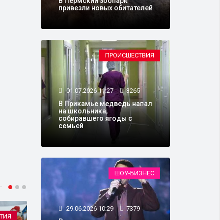
В Пермский зоопарк
привезли новых обитателей
ПРОИСШЕСТВИЯ
01.07.2026 11:27
3265
В Прикамье медведь напал
на школьника,
собиравшего ягоды с
семьей
ШОУ-БИЗНЕС
29.06.2026 10:29
7379
ТИЯ
СПОРТ