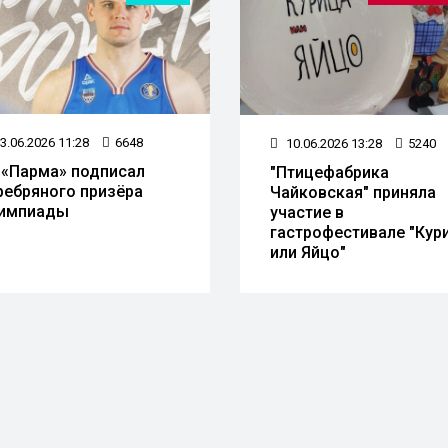
3.06.2026 11:28
6648
10.06.2026 13:28
5240
 «Парма» подписал
"Птицефабрика
ребряного призёра
Чайковская" приняла
импиады
участие в
гастрофестивале "Кур
или Яйцо"