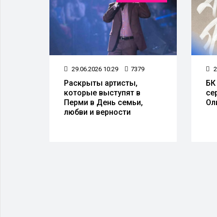
9
29.06.2026 10:29
7379
2
Раскрыты артисты,
БК
которые выступят в
се
Перми в День семьи,
Ол
любви и верности