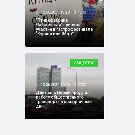
10.06.2026 13:28
4340
"Птицефабрика
Чайковская" приняла
участие в гастрофестивале
"Курица или Яйцо"
ОБЩЕСТВО
10.06.2026 10:28
7702
Дептранс Перми продлил
работу общественного
транспорта в праздничные
дни