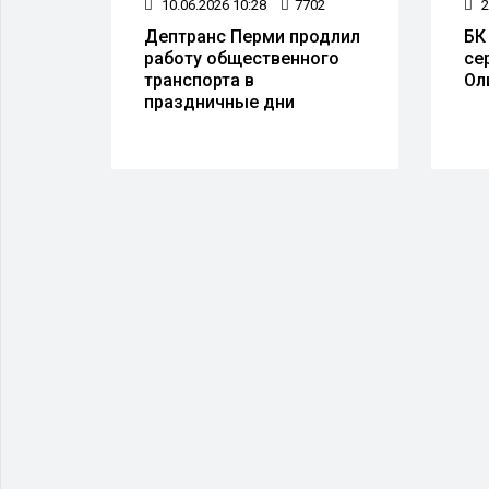
5
10.06.2026 10:28
7702
2
Дептранс Перми продлил
БК
работу общественного
се
транспорта в
Ол
праздничные дни