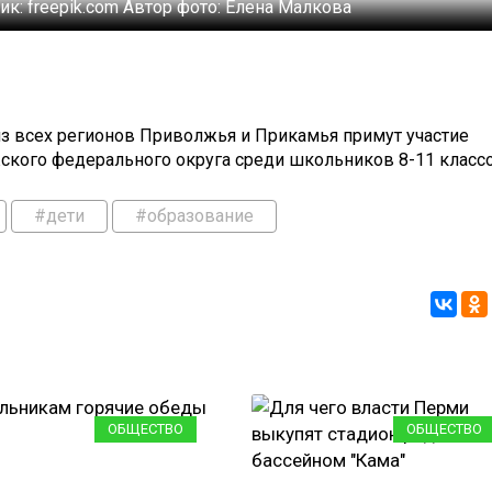
ик:
freepik.com
Автор фото:
Елена Малкова
 всех регионов Приволжья и Прикамья примут участие
кого федерального округа среди школьников 8-11 классо
#дети
#образование
ОБЩЕСТВО
ОБЩЕСТВО