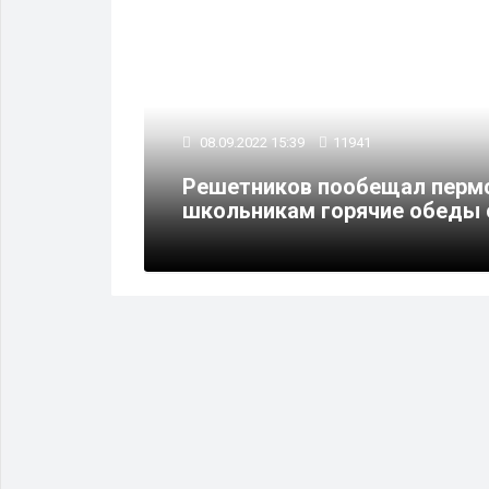
08.09.2022 15:39
11941
вку для
Решетников пообещал перм
школьникам горячие обеды с