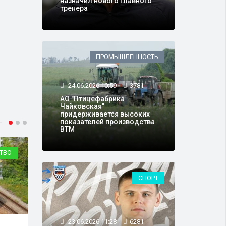
назначил нового главного
тренера
ПРОМЫШЛЕННОСТЬ
24.06.2026 10:59
3781
АО "Птицефабрика
Чайковская"
придерживается высоких
показателей производства
ВТМ
ТВО
КОНЦЕРТЫ
СПОРТ
23.06.2026 11:28
6281