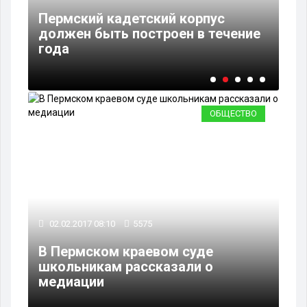
02
го
Пермский кадетский корпус
должен быть построен в течение
Пе
года
пр
ОБЩЕСТВО
02.02.2017 08:10
5575
В Пермском краевом суде
школьникам рассказали о
медиации