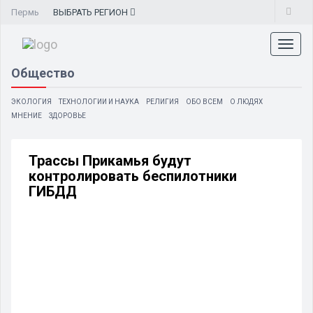
Пермь
ВЫБРАТЬ
РЕГИОН
Toggl
naviga
Общество
ЭКОЛОГИЯ
ТЕХНОЛОГИИ И НАУКА
РЕЛИГИЯ
ОБО ВСЕМ
О ЛЮДЯХ
МНЕНИЕ
ЗДОРОВЬЕ
Трассы Прикамья будут
контролировать беспилотники
ГИБДД