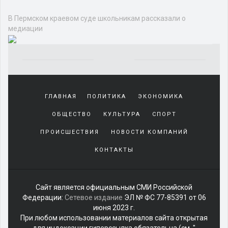
В Пермском краевом суде школьникам рассказали о
медиации
Yakından
tanıdığı
ГЛАВНАЯ
ПОЛИТИКА
ЭКОНОМИКА
sürekli
beraber
ОБЩЕСТВО
КУЛЬТУРА
СПОРТ
zaman
geçirerek
ПРОИСШЕСТВИЯ
НОВОСТИ КОМПАНИЙ
günlerini
КОНТАКТЫ
harcadığı
porno
izle
kadar
Сайт является официальным СМИ Российской
yakın
Федерации:
Сетевое издание
ЭЛ № ФС 77-85391 от 06
olan
июня 2023 г.
arkadaşına
При любом использовании материалов сайта открытая
misafir
для индексации гиперссылка обязательна (см. "