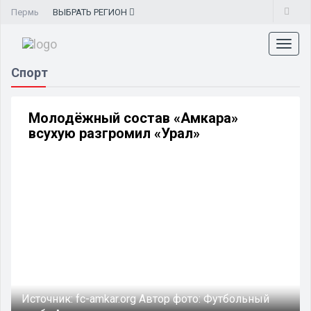
Пермь
ВЫБРАТЬ
РЕГИОН
Toggl
naviga
Спорт
Молодёжный состав «Амкара»
всухую разгромил «Урал»
Источник:
fc-amkar.org
Автор фото:
Футбольный