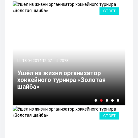
РА
СПОРТ
18.04.2014 12:57
7378
18
Ушёл из жизни организатор
хоккейного турнира «Золотая
На
шайба»
во
СПОРТ