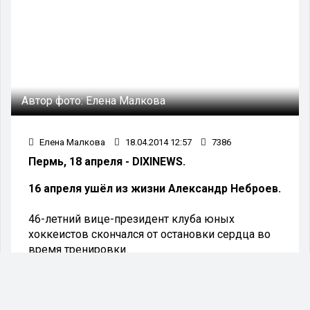
Автор фото:
Елена Малкова
Елена Малкова
18.04.2014 12:57
7386
Пермь, 18 апреля - DIXINEWS.
16 апреля ушёл из жизни Александр Неброев.
46-летний вице-президент клуба юных
хоккеистов скончался от остановки сердца во
время тренировки.
Александр Неброев так же являлся вице-
президентом федерации хоккея Пермского