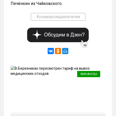
Печёнкин из Чайковского.
#универсиадавиталии
РА
ФИНАНСЫ
04