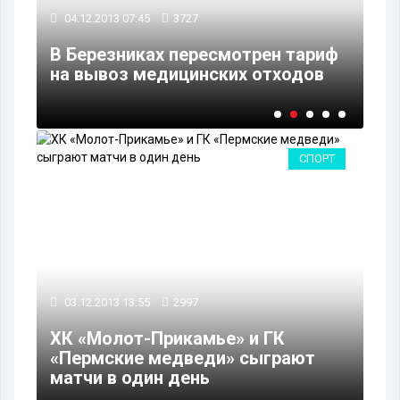
04.12.2013 07:45
3727
Бо
ет
В Березниках пересмотрен тариф
ст
на вывоз медицинских отходов
пр
СПОРТ
03.12.2013 13:55
2997
ХК «Молот-Прикамье» и ГК
«Пермские медведи» сыграют
матчи в один день