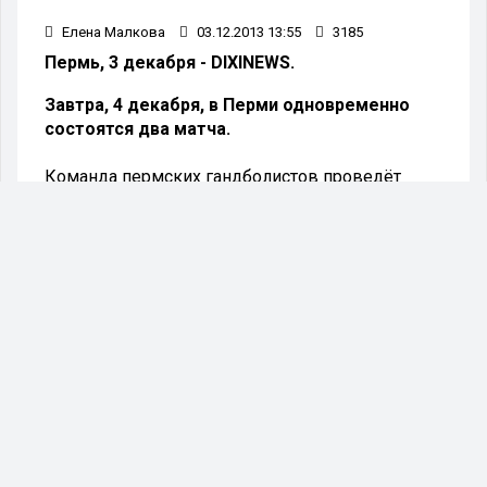
Елена Малкова
03.12.2013 13:55
3185
Пермь, 3 декабря - DIXINEWS.
Завтра, 4 декабря, в Перми одновременно
состоятся два матча.
Команда пермских гандболистов проведёт
первую домашнюю игру после трёх выездных
встреч в универсальном манеже СК им.
Сухарева.
В среду в рамках 13-го тура Чемпионата
«медведи» принимают на домашней арене,
клуб «Динамо-Виктор» из Ставрополя. На
сегодняшний день «Пермские медведи»
занимают второе место в турнирной таблице, а
соперники находятся на границе зоны плей-
офф, занимая восьмую строчку. Напомним, что
в прошлом туре обе команды потерпели