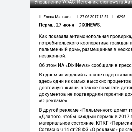
Управление УФАС.
Источник:
dixinews.ru
Авт
Елена Малкова
27.06.2017 12:51
6295
Пермь, 27 июня - DIXINEWS.
Как показала антимонопольная проверка
потребительского кооператива граждан
пельменный дом», размещенная в нескол
незаконной.
Об этом ИА «DixiNews» сообщили в прес
В одном из изданий в тексте содержалас
здесь одни из самых высоких процентов 
достойную жизнь, а также помогать дет
документов не подтвердили гарантии дохо
«О рекламе».
В другой рекламе «Пельменного дома» г
«Для того, чтобы каждый пермяк в 2017 
материальное состояние, КПКГ «Пермск
Согласно ч.14 ст.28 ФЗ «О рекламе» рек