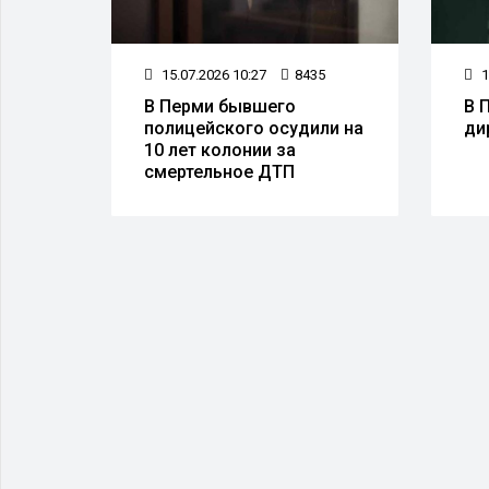
19
15.07.2026 10:27
8435
1
тний
В Перми бывшего
В 
драки
полицейского осудили на
ди
10 лет колонии за
смертельное ДТП