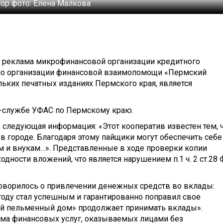
ор фото:
Елена Малкова
, реклама микрофинансовой организации кредитного
 по организации финансовой взаимопомощи «Пермский
ьких печатных изданиях Пермского края, является
с-службе УФАС по Пермскому краю.
ь следующая информация: «Этот кооператив известен тем, 
в городе. Благодаря этому пайщики могут обеспечить себе
ям и внукам…». Представленные в ходе проверки копии
дности вложений, что является нарушением п.1 ч. 2 ст.28 
оворилось о привлечении денежных средств во вклады:
году стал успешным и гарантированно поправил свое
ий пельменный дом» продолжает принимать вклады».
лама финансовых услуг, оказываемых лицами без