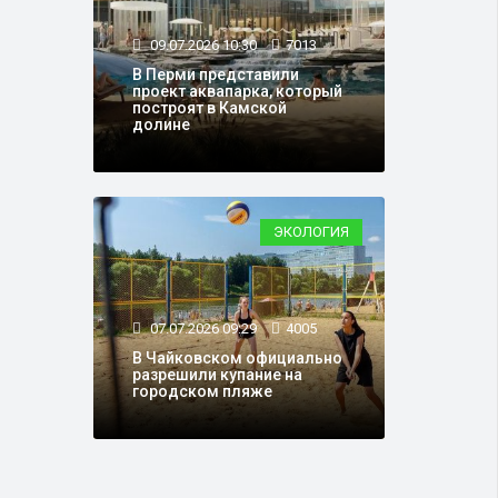
09.07.2026 10:30
7013
В Перми представили
проект аквапарка, который
построят в Камской
долине
ЭКОЛОГИЯ
07.07.2026 09:29
4005
В Чайковском официально
разрешили купание на
городском пляже