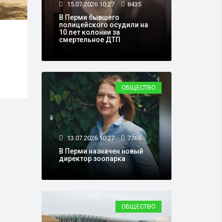
15.07.2026 10:27
8435
В Перми бывшего
полицейского осудили на
10 лет колонии за
03.07.2026 10:30
6142
07.0
смертельное ДТП
В Пермский зоопарк
В Ча
привезли новых
офиц
обитателей
купа
пляж
ОБЩЕСТВО
13.07.2026 10:27
7765
В Перми назначен новый
директор зоопарка
ОБЩЕСТВО