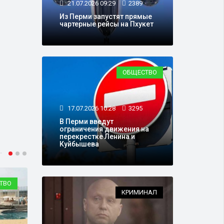
21.07.2026 09:29
2389
Из Перми запустят прямые
чартерные рейсы на Пхукет
ОБЩЕСТВО
17.07.2026 10:28
3295
В Перми введут
ограничения движения на
перекрестке Ленина и
Куйбышева
ТВО
ОБЩЕСТВО
КРИМИНАЛ