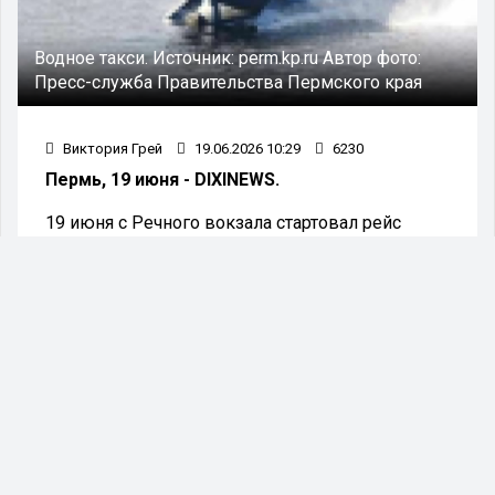
Водное такси.
Источник:
perm.kp.ru
Автор фото:
Пресс-служба Правительства Пермского края
Виктория Грей
19.06.2026 10:29
6230
Пермь, 19 июня - DIXINEWS.
19 июня с Речного вокзала стартовал рейс
нового скоростного катера «Колва» по
маршруту «Пермь – Усть-Качка».
Пермскому региону в прошлом году удалось
пополнить свой пассажирский флот новым
катером на подводных крыльях,
приобретённым в Ярославле для организации
речных перевозок.
С начала навигационного сезона Пермское
речное пароходство будет осуществлять
регулярные ежедневные рейсы — даже в