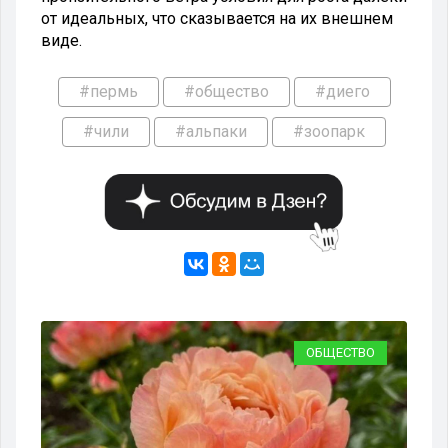
от идеальных, что сказывается на их внешнем
виде.
#пермь
#общество
#диего
#чили
#альпаки
#зоопарк
ВО
ОБЩЕСТВО