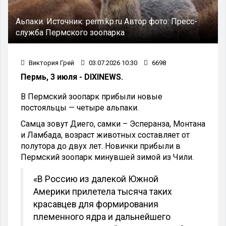
Аьпаки.
Источник:
perm.kp.ru
Автор фото:
Пресс-
служба Пермского зоопарка
Виктория Грей
03.07.2026 10:30
6698
Пермь, 3 июля - DIXINEWS.
В Пермский зоопарк прибыли новые
постояльцы — четыре альпаки.
Самца зовут Диего, самки – Эсперанза, Монтана
и Ламбада, возраст животных составляет от
полутора до двух лет. Новички прибыли в
Пермский зоопарк минувшей зимой из Чили.
«В Россию из далекой Южной
Америки прилетела тысяча таких
красавцев для формирования
племенного ядра и дальнейшего