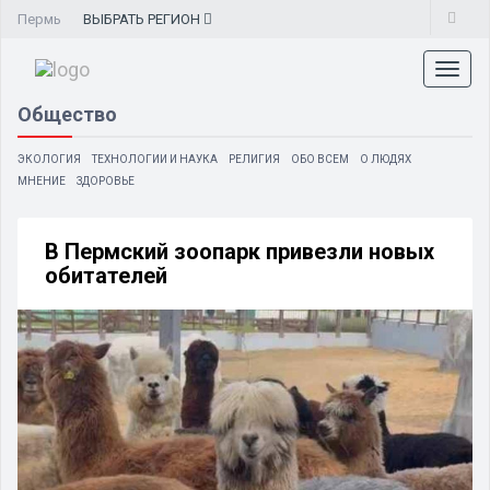
Пермь
ВЫБРАТЬ
РЕГИОН
Toggl
naviga
Общество
ЭКОЛОГИЯ
ТЕХНОЛОГИИ И НАУКА
РЕЛИГИЯ
ОБО ВСЕМ
О ЛЮДЯХ
МНЕНИЕ
ЗДОРОВЬЕ
В Пермский зоопарк привезли новых
обитателей