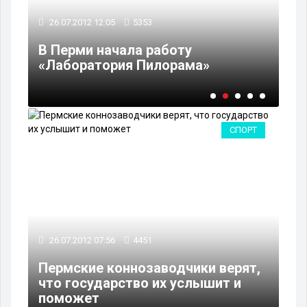
26
26.07.2012 12:05
5353
Юр
В Перми начала работу
пр
«Лаборатория Пилорама»
ма
СПОРТ
26.07.2012 07:56
4451
Пермские коннозаводчики верят,
что государство их услышит и
поможет