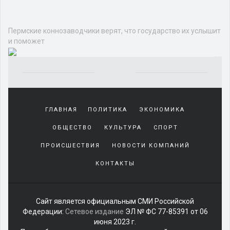
Пермские коннозаводчики верят, что государство их услышит
и поможет
Yakından
tanıdığı
ГЛАВНАЯ
ПОЛИТИКА
ЭКОНОМИКА
sürekli
beraber
ОБЩЕСТВО
КУЛЬТУРА
СПОРТ
zaman
geçirerek
ПРОИСШЕСТВИЯ
НОВОСТИ КОМПАНИЙ
günlerini
КОНТАКТЫ
harcadığı
porno
izle
kadar
Сайт является официальным СМИ Российской
yakın
Федерации:
Сетевое издание
ЭЛ № ФС 77-85391 от 06
olan
июня 2023 г.
arkadaşına