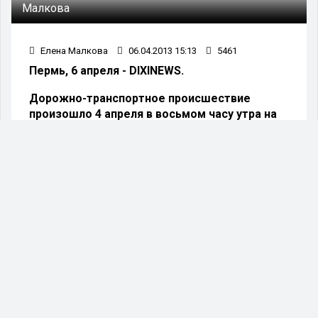
Малкова
Елена Малкова
06.04.2013 15:13
5461
Пермь, 6 апреля - DIXINEWS.
Дорожно-транспортное происшествие
произошло 4 апреля в восьмом часу утра на
трассе Пермь-Ильинский, сообщают в
краевом управлении ГИБДД.
Со стороны ул. Гайвинская, в направлении с.
Хохловка двигался автомобиль «ВАЗ-211440»,
которым управлял мужчина, 1953 года
рождения.На 26 километре автодороги
водитель «четырнадцатой» не учел безопасный
скоростной режим, не справился с управлением
машины и выехал на полосу встречного
движения, где столкнулся с автомобилем
«ГАЗ-172413», за рулем которого находился
житель п. Ильинское, мужчина 1973 года