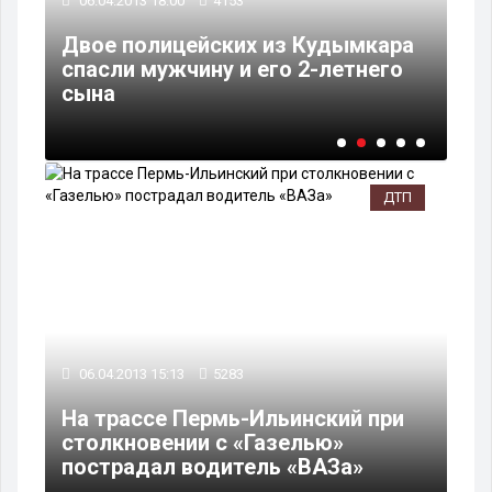
06.04.2013 18:00
4153
06
Двое полицейских из Кудымкара
В 
спасли мужчину и его 2-летнего
ли
сына
ме
ДТП
06.04.2013 15:13
5283
На трассе Пермь-Ильинский при
столкновении с «Газелью»
пострадал водитель «ВАЗа»